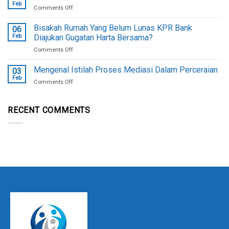
Cara
Penyebab
Feb
on
Comments Off
Pengambilan
Alasan
Surat
Hukum
Bisakah Rumah Yang Belum Lunas KPR Bank
Akta
06
Harta
Feb
Diajukan Gugatan Harta Bersama?
Cerai
Bersama
Berikut!
on
Comments Off
Belum
Bisakah
Dapat
Rumah
Mengenal Istilah Proses Mediasi Dalam Perceraian
Dibagi
03
Yang
Feb
on
Comments Off
Belum
Mengenal
Lunas
Istilah
KPR
Proses
RECENT COMMENTS
Bank
Mediasi
Diajukan
Dalam
Gugatan
Perceraian
Harta
Bersama?