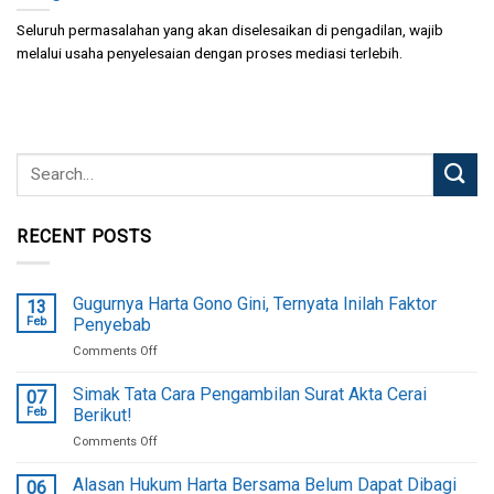
Seluruh permasalahan yang akan diselesaikan di pengadilan, wajib
melalui usaha penyelesaian dengan proses mediasi terlebih.
RECENT POSTS
Gugurnya Harta Gono Gini, Ternyata Inilah Faktor
13
Feb
Penyebab
on
Comments Off
Gugurnya
Harta
Simak Tata Cara Pengambilan Surat Akta Cerai
07
Gono
Feb
Berikut!
Gini,
on
Comments Off
Ternyata
Simak
Inilah
Tata
Alasan Hukum Harta Bersama Belum Dapat Dibagi
Faktor
06