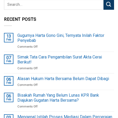
RECENT POSTS
Gugurnya Harta Gono Gini, Ternyata Inilah Faktor
13
Feb
Penyebab
on
Comments Off
Gugurnya
Harta
Simak Tata Cara Pengambilan Surat Akta Cerai
07
Gono
Feb
Berikut!
Gini,
on
Comments Off
Ternyata
Simak
Inilah
Tata
Alasan Hukum Harta Bersama Belum Dapat Dibagi
Faktor
06
Cara
Penyebab
Feb
on
Comments Off
Pengambilan
Alasan
Surat
Hukum
Bisakah Rumah Yang Belum Lunas KPR Bank
Akta
06
Harta
Feb
Diajukan Gugatan Harta Bersama?
Cerai
Bersama
Berikut!
on
Comments Off
Belum
Bisakah
Dapat
Rumah
Mengenal Istilah Proses Mediasi Dalam Perceraian
Dibagi
03