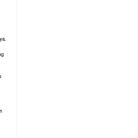
ya,
ng
u
n