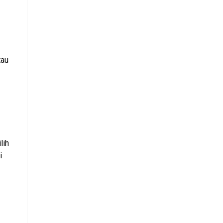
tau
lih
i