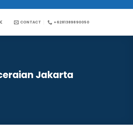
K
CONTACT
+6281389890050
ceraian Jakarta