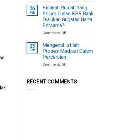
Alasan
Cerai
Hukum
Berikut!
Bisakah Rumah Yang
06
Harta
Feb
Belum Lunas KPR Bank
Bersama
Diajukan Gugatan Harta
Belum
Bersama?
Dapat
Dibagi
on
Comments Off
Bisakah
Rumah
Mengenal Istilah
03
Yang
Feb
Proses Mediasi Dalam
Belum
Perceraian
an
Lunas
on
Comments Off
KPR
Mengenal
Bank
Istilah
Diajukan
Proses
Gugatan
RECENT COMMENTS
Mediasi
Harta
dak
Dalam
Bersama?
Perceraian