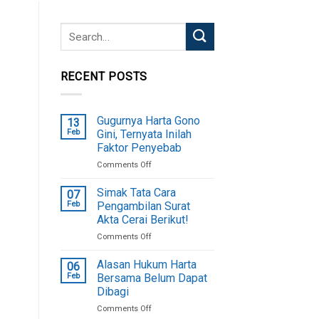
RECENT POSTS
Gugurnya Harta Gono
13
Feb
Gini, Ternyata Inilah
Faktor Penyebab
on
Comments Off
Gugurnya
Harta
Simak Tata Cara
07
Gono
Feb
Pengambilan Surat
Gini,
Akta Cerai Berikut!
Ternyata
on
Comments Off
Inilah
Simak
Faktor
Tata
Penyebab
Alasan Hukum Harta
06
Cara
Feb
Bersama Belum Dapat
Pengambilan
Dibagi
Surat
on
Comments Off
Akta