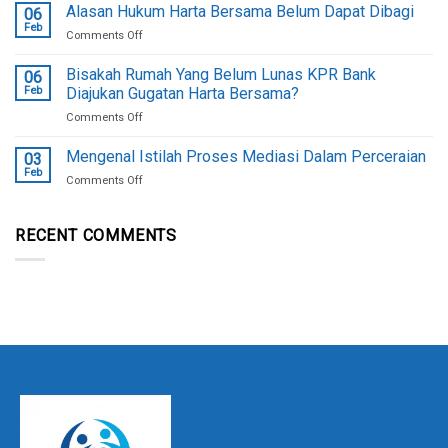
Tata
Alasan Hukum Harta Bersama Belum Dapat Dibagi
Faktor
06
Cara
Penyebab
Feb
on
Comments Off
Pengambilan
Alasan
Surat
Hukum
Bisakah Rumah Yang Belum Lunas KPR Bank
Akta
06
Harta
Feb
Diajukan Gugatan Harta Bersama?
Cerai
Bersama
Berikut!
on
Comments Off
Belum
Bisakah
Dapat
Rumah
Mengenal Istilah Proses Mediasi Dalam Perceraian
Dibagi
03
Yang
Feb
on
Comments Off
Belum
Mengenal
Lunas
Istilah
KPR
Proses
RECENT COMMENTS
Bank
Mediasi
Diajukan
Dalam
Gugatan
Perceraian
Harta
Bersama?