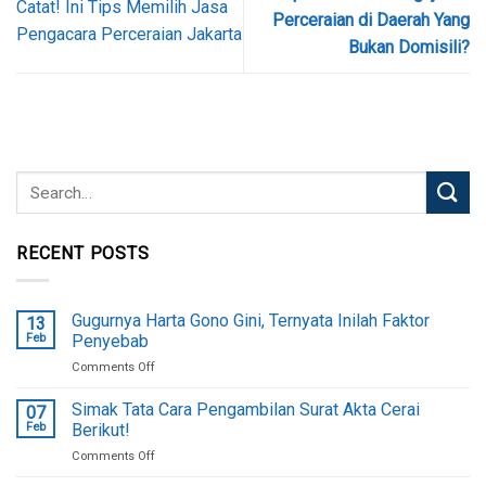
Catat! Ini Tips Memilih Jasa
Perceraian di Daerah Yang
Pengacara Perceraian Jakarta
Bukan Domisili?
RECENT POSTS
Gugurnya Harta Gono Gini, Ternyata Inilah Faktor
13
Feb
Penyebab
on
Comments Off
Gugurnya
Harta
Simak Tata Cara Pengambilan Surat Akta Cerai
07
Gono
Feb
Berikut!
Gini,
on
Comments Off
Ternyata
Simak
Inilah