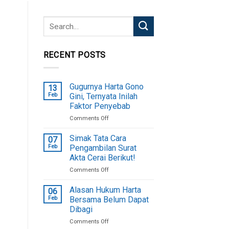
RECENT POSTS
Gugurnya Harta Gono
13
Feb
Gini, Ternyata Inilah
Faktor Penyebab
on
Comments Off
Gugurnya
Harta
Simak Tata Cara
07
Gono
Feb
Pengambilan Surat
Gini,
Akta Cerai Berikut!
Ternyata
on
Comments Off
Inilah
Simak
Faktor
Tata
Penyebab
Alasan Hukum Harta
06
Cara
Feb
Bersama Belum Dapat
Pengambilan
Dibagi
Surat
on
Comments Off
Akta