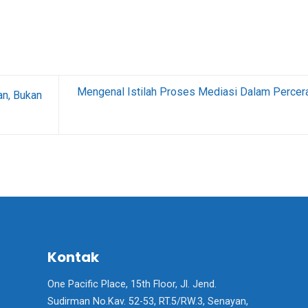
Mengenal Istilah Proses Mediasi Dalam Percer
an, Bukan
Kontak
One Pacific Place, 15th Floor, Jl. Jend.
Sudirman No.Kav. 52-53, RT.5/RW.3, Senayan,