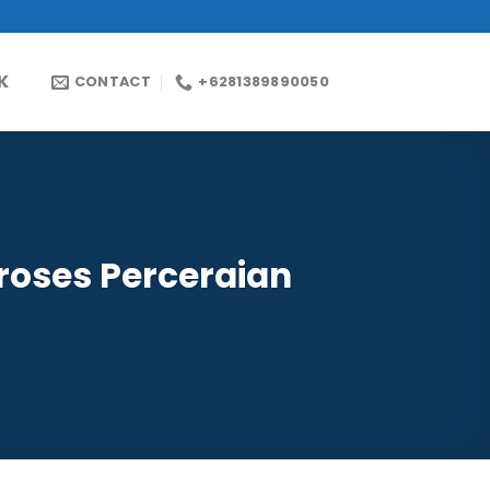
K
CONTACT
+6281389890050
roses Perceraian