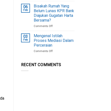
Alasan
Cerai
Hukum
Berikut!
Bisakah Rumah Yang
06
Harta
Feb
Belum Lunas KPR Bank
Bersama
Diajukan Gugatan Harta
Belum
Bersama?
Dapat
Dibagi
on
Comments Off
Bisakah
Rumah
Mengenal Istilah
03
Yang
Feb
Proses Mediasi Dalam
Belum
Perceraian
Lunas
on
Comments Off
KPR
Mengenal
Bank
Istilah
Diajukan
Proses
Gugatan
RECENT COMMENTS
Mediasi
Harta
Dalam
Bersama?
Perceraian
nda