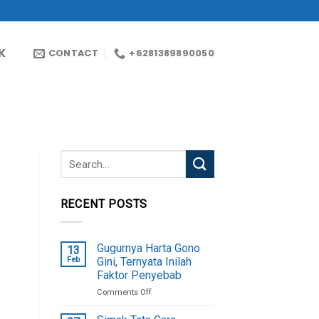
K
CONTACT
+6281389890050
RECENT POSTS
Gugurnya Harta Gono
13
Feb
Gini, Ternyata Inilah
Faktor Penyebab
on
Comments Off
Gugurnya
Harta