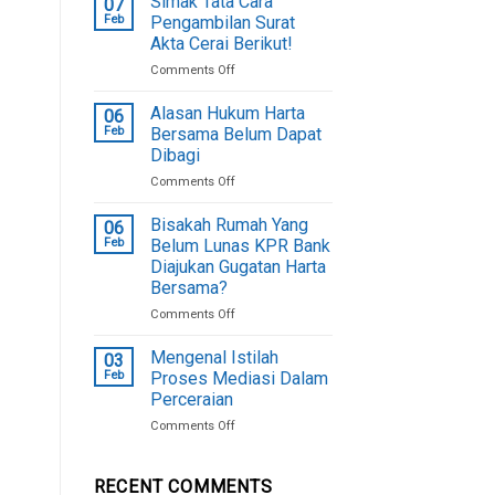
Simak Tata Cara
07
Gono
Feb
Pengambilan Surat
Gini,
Akta Cerai Berikut!
Ternyata
on
Comments Off
Inilah
Simak
Faktor
Tata
Penyebab
Alasan Hukum Harta
06
Cara
Feb
Bersama Belum Dapat
Pengambilan
Dibagi
Surat
on
Comments Off
Akta
Alasan
Cerai
Hukum
Berikut!
Bisakah Rumah Yang
06
Harta
Feb
Belum Lunas KPR Bank
Bersama
Diajukan Gugatan Harta
Belum
Bersama?
Dapat
Dibagi
on
Comments Off
Bisakah
Rumah
Mengenal Istilah
03
Yang
Feb
Proses Mediasi Dalam
Belum
Perceraian
Lunas
on
Comments Off
KPR
Mengenal
Bank
Istilah
Diajukan
Proses
Gugatan
RECENT COMMENTS