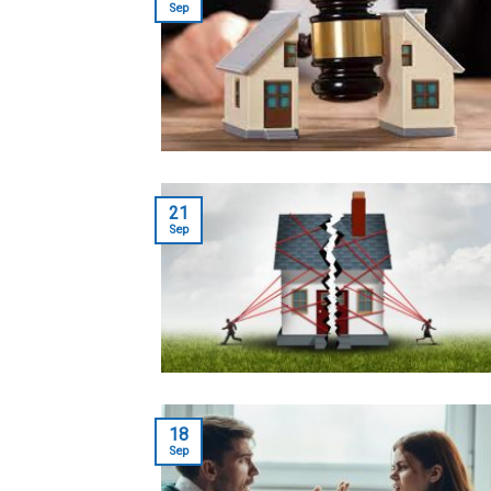
Sep
21
Sep
18
Sep