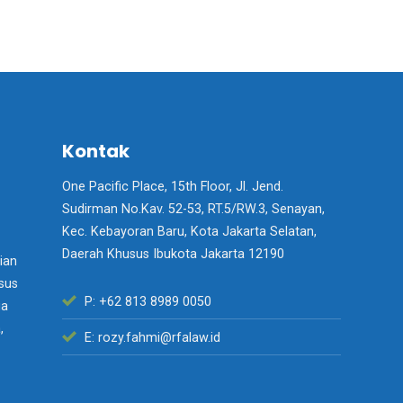
Kontak
One Pacific Place, 15th Floor, Jl. Jend.
Sudirman No.Kav. 52-53, RT.5/RW.3, Senayan,
Kec. Kebayoran Baru, Kota Jakarta Selatan,
Daerah Khusus Ibukota Jakarta 12190
ian
usus
P: +62 813 8989 0050
ga
,
E: rozy.fahmi@rfalaw.id