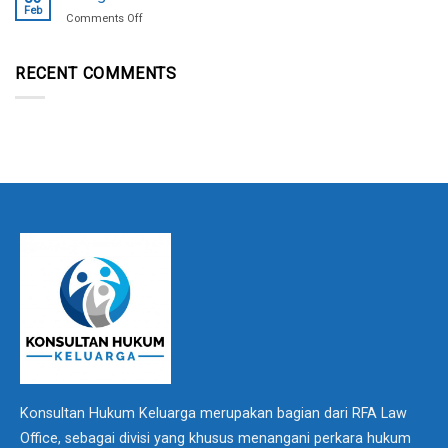
Yang
Feb
on
Comments Off
Belum
Mengenal
Lunas
Istilah
KPR
Proses
RECENT COMMENTS
Bank
Mediasi
Diajukan
Dalam
Gugatan
Perceraian
Harta
Bersama?
Konsultan Hukum Keluarga merupakan bagian dari RFA Law
Office, sebagai divisi yang khusus menangani perkara hukum