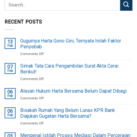
RECENT POSTS
Gugurnya Harta Gono Gini, Ternyata Inilah Faktor
13
Feb
Penyebab
on
Comments Off
Gugurnya
Harta
Simak Tata Cara Pengambilan Surat Akta Cerai
07
Gono
Feb
Berikut!
Gini,
on
Comments Off
Ternyata
Simak
Inilah
Tata
Alasan Hukum Harta Bersama Belum Dapat Dibagi
Faktor
06
Cara
Penyebab
Feb
on
Comments Off
Pengambilan
Alasan
Surat
Hukum
Bisakah Rumah Yang Belum Lunas KPR Bank
Akta
06
Harta
Feb
Diajukan Gugatan Harta Bersama?
Cerai
Bersama
Berikut!
on
Comments Off
Belum
Bisakah
Dapat
Rumah
Mengenal Istilah Proses Mediasi Dalam Perceraian
Dibagi
03