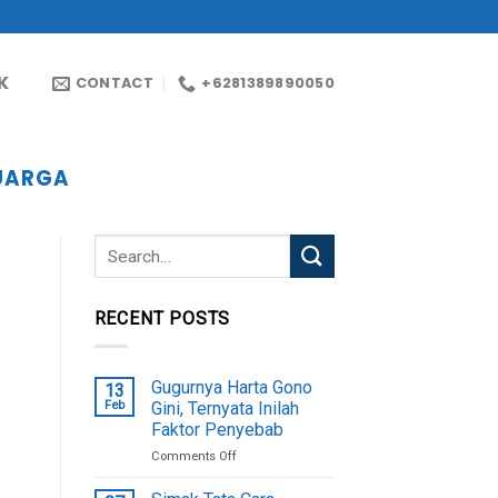
K
CONTACT
+6281389890050
UARGA
RECENT POSTS
Gugurnya Harta Gono
13
Feb
Gini, Ternyata Inilah
Faktor Penyebab
on
Comments Off
Gugurnya
Harta