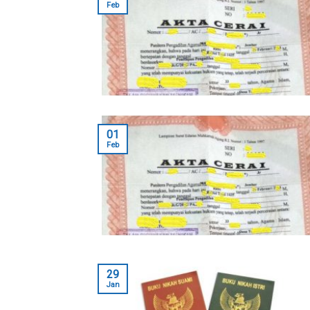
Feb
01
Feb
29
Jan