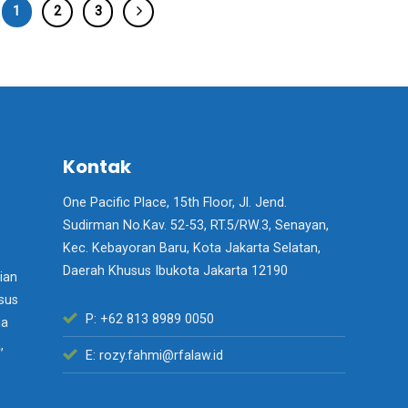
1
2
3
Kontak
One Pacific Place, 15th Floor, Jl. Jend.
Sudirman No.Kav. 52-53, RT.5/RW.3, Senayan,
Kec. Kebayoran Baru, Kota Jakarta Selatan,
Daerah Khusus Ibukota Jakarta 12190
ian
usus
P: +62 813 8989 0050
ga
,
E: rozy.fahmi@rfalaw.id