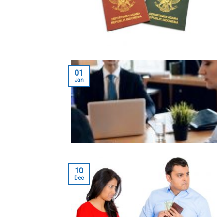
01
Jan
10
Dec