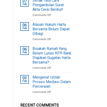
Simak Tata Cara
07
Gono
Feb
Pengambilan Surat
Gini,
Akta Cerai Berikut!
Ternyata
on
Comments Off
Inilah
Simak
Faktor
Tata
Penyebab
Alasan Hukum Harta
06
Cara
Feb
Bersama Belum Dapat
Pengambilan
Dibagi
Surat
on
Comments Off
Akta
Alasan
Cerai
Hukum
Berikut!
Bisakah Rumah Yang
06
Harta
Feb
Belum Lunas KPR Bank
Bersama
Diajukan Gugatan Harta
Belum
Bersama?
Dapat
Dibagi
on
Comments Off
Bisakah
Rumah
Mengenal Istilah
03
Yang
Feb
Proses Mediasi Dalam
Belum
Perceraian
Lunas
on
Comments Off
KPR
Mengenal
Bank
Istilah
Diajukan
Proses
Gugatan
RECENT COMMENTS